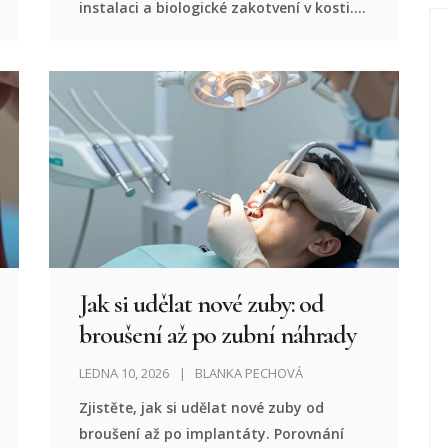
instalaci a biologické zakotvení v kosti.
Zjistěte, proč titan funguje a jak vypadá
cesta k novému zubu.
Jak si udělat nové zuby: od
broušení až po zubní náhrady
LEDNA 10, 2026
BLANKA PECHOVÁ
Zjistěte, jak si udělat nové zuby od
broušení až po implantáty. Porovnání