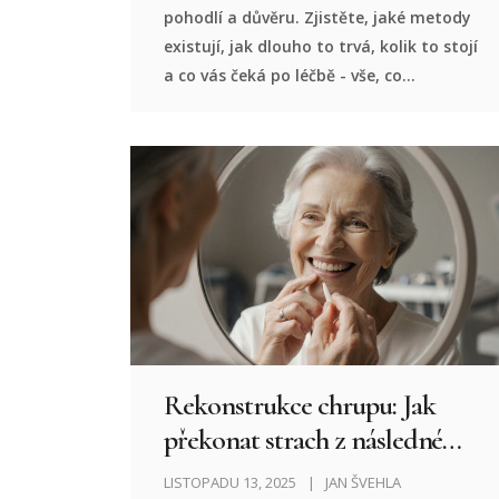
pohodlí a důvěru. Zjistěte, jaké metody
existují, jak dlouho to trvá, kolik to stojí
a co vás čeká po léčbě - vše, co
potřebujete vědět před rozhodnutím.
Rekonstrukce chrupu: Jak
překonat strach z následné
péče
LISTOPADU 13, 2025
JAN ŠVEHLA