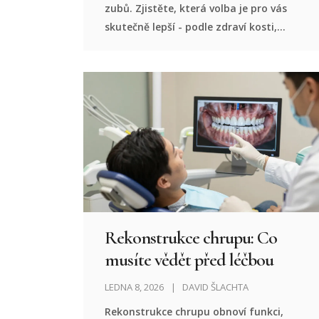
zubů. Zjistěte, která volba je pro vás
skutečně lepší - podle zdraví kosti,
nákladů a dlouhodobého vlivu na ústní
dutinu.
Rekonstrukce chrupu: Co
musíte vědět před léčbou
LEDNA 8, 2026
DAVID ŠLACHTA
Rekonstrukce chrupu obnoví funkci,