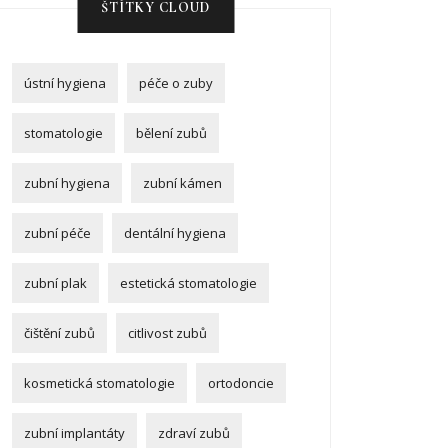
ŠTÍTKY CLOUD
ústní hygiena
péče o zuby
stomatologie
bělení zubů
zubní hygiena
zubní kámen
zubní péče
dentální hygiena
zubní plak
estetická stomatologie
čištění zubů
citlivost zubů
kosmetická stomatologie
ortodoncie
zubní implantáty
zdraví zubů