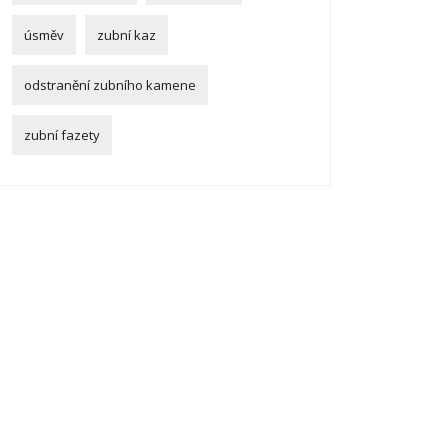
úsměv
zubní kaz
odstranění zubního kamene
zubní fazety