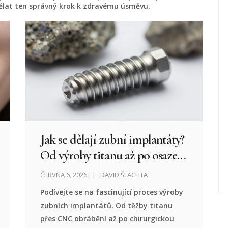
lat ten správný krok k zdravému úsměvu.
Jak se dělají zubní implantáty?
Od výroby titanu až po osazení
v ústech
ČERVNA 6, 2026
DAVID ŠLACHTA
Podívejte se na fascinující proces výroby
zubních implantátů. Od těžby titanu
přes CNC obrábění až po chirurgickou