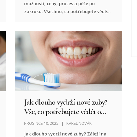
možností, ceny, proces a péče po
zákroku. Všechno, co potřebujete vědět,
abyste se rozhodli správně.
Jak dlouho vydrží nové zuby?
Vše, co potřebujete vědět o
trvanlivosti zubních náhrad
PROSINCE 10, 2025
KAREL NOVÁK
Jak dlouho vydrží nové zuby? Záleží na