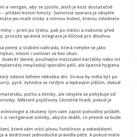
 a rentgen, aby se zjistilo, jestli je kost dostatečně
 – přidání kostní hmoty. Samotná operace je obvykle
í máte jen malé otoky a mírnou bolest, kterou zvládnete
míny – první po týdnu, pak po měsíci a nakonec před
, protože správná integrace je klíčová pro dlouhou
na pevný a stabilní náhradu, která nehýbe se jako
výkat, mluvit i usmívat se bez obav.
 dvakrát denně, používejte mezizubní kartáčky nebo nit
Implantáty nevyžadují speciální péči, ale špatná hygiena
který odezní během několika dní. Strava by měla být po
urty, pyré. Vyhněte se tvrdým a lepkavým jídlům, dokud
 materiálu, počtu a kliniky, ale obvykle se pohybuje od
korunky. Některé pojišťovny částečně hradí, pokud je
 technologie a zkušený tým vám zajistí pohodlný průběh.
si rentgenové snímky, abyste věděli, co přesně se bude
šení, které vám vrátí plnou funkčnost a sebevědomí.
ga a dodržovat jednoduchá pravidla péče. A pokud máte