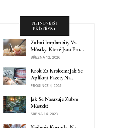
NEJNOVĚJŠÍ
PŘÍSPĚVKY
Zubní Implantáty Vs.
Můstky: Které Jsou Pro
Vás Lepší?
BŘEZNA 12, 2026
Krok Za Krokem: Jak Se
Aplikují Fazety Na
Přední Zuby
PROSINCE 4, 2025
Jak Se Nasazuje Zubní
Můstek?
SRPNA 16, 2023
Nejlepší Korunky Na