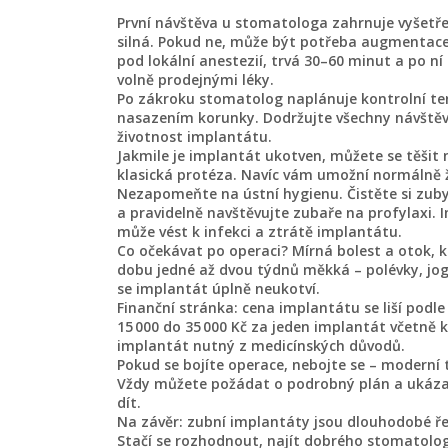
První návštěva u stomatologa zahrnuje vyšetření
silná. Pokud ne, může být potřeba augmentace
pod lokální anestezií, trvá 30–60 minut a po n
volně prodejnými léky.
Po zákroku stomatolog naplánuje kontrolní ter
nasazením korunky. Dodržujte všechny návštěvy
životnost implantátu.
Jakmile je implantát ukotven, můžete se těšit 
klasická protéza. Navíc vám umožní normálně ž
Nezapomeňte na ústní hygienu. Čistěte si zuby
a pravidelně navštěvujte zubaře na profylaxi. 
může vést k infekci a ztrátě implantátu.
Co očekávat po operaci? Mírná bolest a otok, 
dobu jedné až dvou týdnů měkká – polévky, jog
se implantát úplně neukotví.
Finanční stránka: cena implantátu se liší podle
15 000 do 35 000 Kč za jeden implantát včetně 
implantát nutný z medicínských důvodů.
Pokud se bojíte operace, nebojte se – moderní
Vždy můžete požádat o podrobný plán a ukázat 
dít.
Na závěr: zubní implantáty jsou dlouhodobé ře
Stačí se rozhodnout, najít dobrého stomatolo