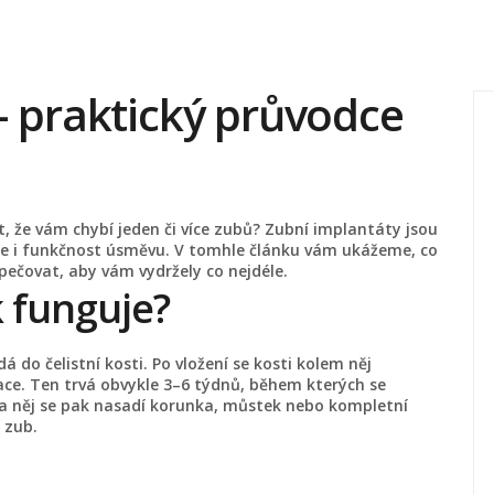
– praktický průvodce
t, že vám chybí jeden či více zubů? Zubní implantáty jsou
ale i funkčnost úsměvu. V tomhle článku vám ukážeme, co
 pečovat, aby vám vydržely co nejdéle.
k funguje?
á do čelistní kosti. Po vložení se kosti kolem něj
ace. Ten trvá obvykle 3–6 týdnů, během kterých se
 Na něj se pak nasadí korunka, můstek nebo kompletní
 zub.