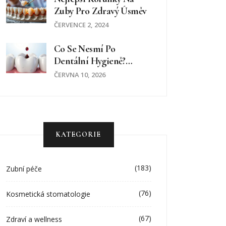
Zuby Pro Zdravý Úsměv
ČERVENCE 2, 2024
Co Se Nesmí Po
Dentální Hygieně?
Kompletní Seznam
ČERVNA 10, 2026
Zakázaných Potravin A
Návyků
KATEGORIE
(183)
Zubní péče
(76)
Kosmetická stomatologie
(67)
Zdraví a wellness