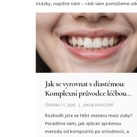
otázky, napište nám – rádi vám pomůžeme udě
Jak se vyrovnat s diastémou:
Komplexní průvodce léčbou
mezery mezi zuby
ČERVNA 11, 2026
JAKUB NOVOTNÝ
Rozhodli jste se řešit mezeru mezi zuby?
Poradíme vám, jak vybrat správnou
metodu od kompozitů po ortodoncii, a