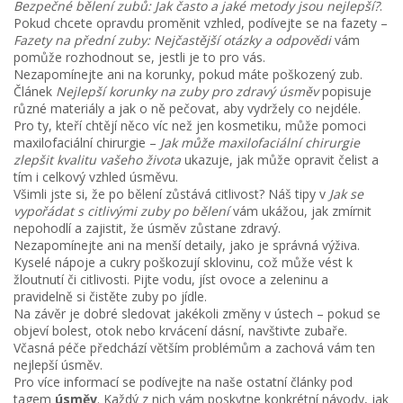
Bezpečné bělení zubů: Jak často a jaké metody jsou nejlepší?
.
Pokud chcete opravdu proměnit vzhled, podívejte se na fazety –
Fazety na přední zuby: Nejčastější otázky a odpovědi
vám
pomůže rozhodnout se, jestli je to pro vás.
Nezapomínejte ani na korunky, pokud máte poškozený zub.
Článek
Nejlepší korunky na zuby pro zdravý úsměv
popisuje
různé materiály a jak o ně pečovat, aby vydržely co nejdéle.
Pro ty, kteří chtějí něco víc než jen kosmetiku, může pomoci
maxilofaciální chirurgie –
Jak může maxilofaciální chirurgie
zlepšit kvalitu vašeho života
ukazuje, jak může opravit čelist a
tím i celkový vzhled úsměvu.
Všimli jste si, že po bělení zůstává citlivost? Náš tipy v
Jak se
vypořádat s citlivými zuby po bělení
vám ukážou, jak zmírnit
nepohodlí a zajistit, že úsměv zůstane zdravý.
Nezapomínejte ani na menší detaily, jako je správná výživa.
Kyselé nápoje a cukry poškozují sklovinu, což může vést k
žloutnutí či citlivosti. Pijte vodu, jíst ovoce a zeleninu a
pravidelně si čistěte zuby po jídle.
Na závěr je dobré sledovat jakékoli změny v ústech – pokud se
objeví bolest, otok nebo krvácení dásní, navštivte zubaře.
Včasná péče předchází větším problémům a zachová vám ten
nejlepší úsměv.
Pro více informací se podívejte na naše ostatní články pod
tagem
úsměv
. Každý z nich vám poskytne konkrétní návody, jak