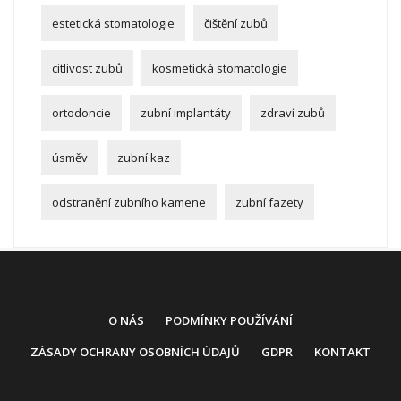
estetická stomatologie
čištění zubů
citlivost zubů
kosmetická stomatologie
ortodoncie
zubní implantáty
zdraví zubů
úsměv
zubní kaz
odstranění zubního kamene
zubní fazety
O NÁS
PODMÍNKY POUŽÍVÁNÍ
ZÁSADY OCHRANY OSOBNÍCH ÚDAJŮ
GDPR
KONTAKT