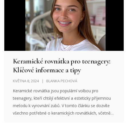
Keramické rovnátka pro teenagery:
Klíčové informace a tipy
KVĚTNA 8, 2024
BLANKA PECHOVÁ
Keramické rovnátka jsou populární volbou pro
teenagery, kteří chtějí efektivní a esteticky příjemnou
metodu k vyrovnání zubů. V tomto článku se dozvíte
všechno potřebné o keramických rovnátkách, včetně
toho, jak se starat o ně, jaké jsou jejich výhody a
nevýhody a doporučení od odborníků. Budeme se také