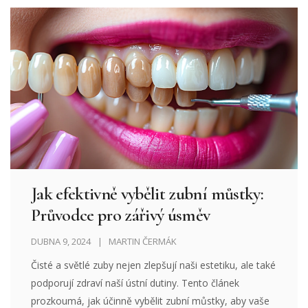
věnovat ceně a dostupnosti těchto rovnátek, aby
rodiče i děti měli kompletní přehled a mohli se
informovaně rozhodnout.
Jak efektivně vybělit zubní můstky:
Průvodce pro zářivý úsměv
DUBNA 9, 2024
MARTIN ČERMÁK
Čisté a světlé zuby nejen zlepšují naši estetiku, ale také
podporují zdraví naší ústní dutiny. Tento článek
prozkoumá, jak účinně vybělit zubní můstky, aby vaše