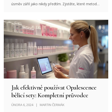
úsměv zářil jako nikdy předtím. Zjistěte, které metody
jsou bezpečné a efektivní a jak se o zubní můstky
správně starat, abyste si udrželi krásný úsměv na co
nejdelší dobu.
Jak efektivně používat Opalescence
bělicí sety: Kompletní průvodce
ÚNORA 6, 2024
MARTIN ČERMÁK