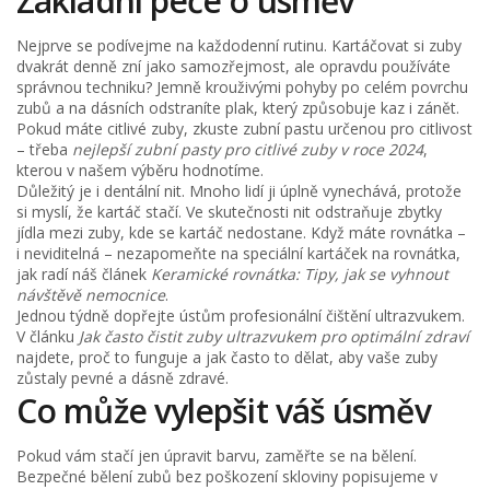
Základní péče o úsměv
Nejprve se podívejme na každodenní rutinu. Kartáčovat si zuby
dvakrát denně zní jako samozřejmost, ale opravdu používáte
správnou techniku? Jemně krouživými pohyby po celém povrchu
zubů a na dásních odstraníte plak, který způsobuje kaz i zánět.
Pokud máte citlivé zuby, zkuste zubní pastu určenou pro citlivost
– třeba
nejlepší zubní pasty pro citlivé zuby v roce 2024
,
kterou v našem výběru hodnotíme.
Důležitý je i dentální nit. Mnoho lidí ji úplně vynechává, protože
si myslí, že kartáč stačí. Ve skutečnosti nit odstraňuje zbytky
jídla mezi zuby, kde se kartáč nedostane. Když máte rovnátka –
i neviditelná – nezapomeňte na speciální kartáček na rovnátka,
jak radí náš článek
Keramické rovnátka: Tipy, jak se vyhnout
návštěvě nemocnice
.
Jednou týdně dopřejte ústům profesionální čištění ultrazvukem.
V článku
Jak často čistit zuby ultrazvukem pro optimální zdraví
najdete, proč to funguje a jak často to dělat, aby vaše zuby
zůstaly pevné a dásně zdravé.
Co může vylepšit váš úsměv
Pokud vám stačí jen úpravit barvu, zaměřte se na bělení.
Bezpečné bělení zubů bez poškození skloviny popisujeme v