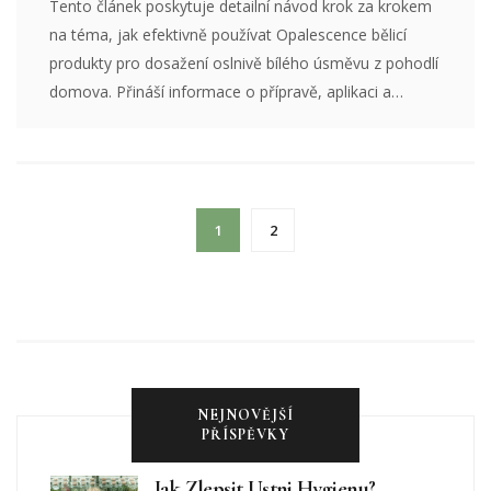
Tento článek poskytuje detailní návod krok za krokem
na téma, jak efektivně používat Opalescence bělicí
produkty pro dosažení oslnivě bílého úsměvu z pohodlí
domova. Přináší informace o přípravě, aplikaci a
údržbě, stejně jako tipy pro nejlepší výsledky. Jedná se
o ucelený průvodce, který vám pomůže pochopit
proces bělení a jak se vyhnout běžným chybám.
1
2
NEJNOVĚJŠÍ
PŘÍSPĚVKY
Jak Zlepsit Ustni Hygienu?