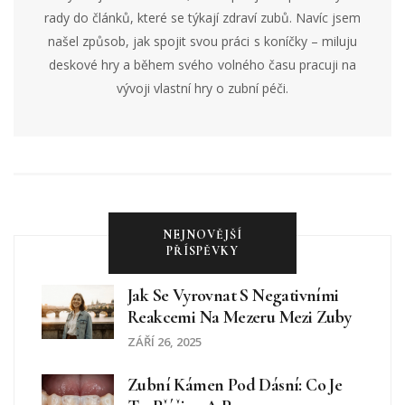
rady do článků, které se týkají zdraví zubů. Navíc jsem
našel způsob, jak spojit svou práci s koníčky – miluju
deskové hry a během svého volného času pracuji na
vývoji vlastní hry o zubní péči.
NEJNOVĚJŠÍ
PŘÍSPĚVKY
Jak Se Vyrovnat S Negativními
Reakcemi Na Mezeru Mezi Zuby
ZÁŘÍ 26, 2025
Zubní Kámen Pod Dásní: Co Je