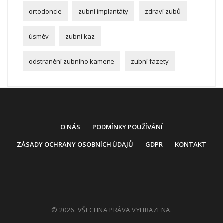
ortodoncie
zubní implantáty
zdraví zubů
úsměv
zubní kaz
odstranění zubního kamene
zubní fazety
O NÁS
PODMÍNKY POUŽÍVÁNÍ
ZÁSADY OCHRANY OSOBNÍCH ÚDAJŮ
GDPR
KONTAKT
© 2026. VŠECHNA PRÁVA VYHRAZENA.