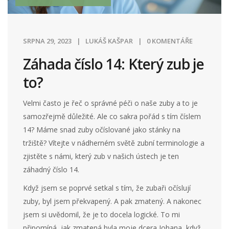
SRPNA 29, 2023
LUKÁŠ KAŠPAR
0 KOMENTÁŘE
Záhada číslo 14: Který zub je
to?
Velmi často je řeč o správné péči o naše zuby a to je
samozřejmě důležité. Ale co sakra pořád s tím číslem
14? Máme snad zuby očíslované jako stánky na
tržiště? Vítejte v nádherném světě zubní terminologie a
zjistěte s námi, který zub v našich ústech je ten
záhadný číslo 14.
Když jsem se poprvé setkal s tím, že zubaři očíslují
zuby, byl jsem překvapený. A pak zmatený. A nakonec
jsem si uvědomil, že je to docela logické. To mi
připomíná, jak zmatená byla moje dcera Johana, když