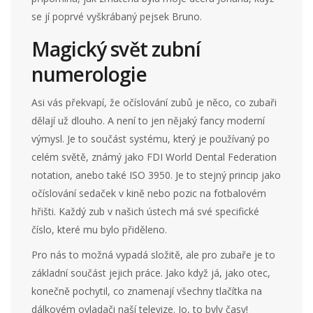
se jí poprvé vyškrábaný pejsek Bruno.
Magický svět zubní
numerologie
Asi vás překvapí, že očíslování zubů je něco, co zubaři
dělají už dlouho. A není to jen nějaký fancy moderní
výmysl. Je to součást systému, který je používaný po
celém světě, známý jako FDI World Dental Federation
notation, anebo také ISO 3950. Je to stejný princip jako
očíslování sedaček v kině nebo pozic na fotbalovém
hřišti. Každý zub v našich ústech má své specifické
číslo, které mu bylo přiděleno.
Pro nás to možná vypadá složitě, ale pro zubaře je to
základní součást jejich práce. Jako když já, jako otec,
konečně pochytil, co znamenají všechny tlačítka na
dálkovém ovladači naší televize. Jo, to byly časy!