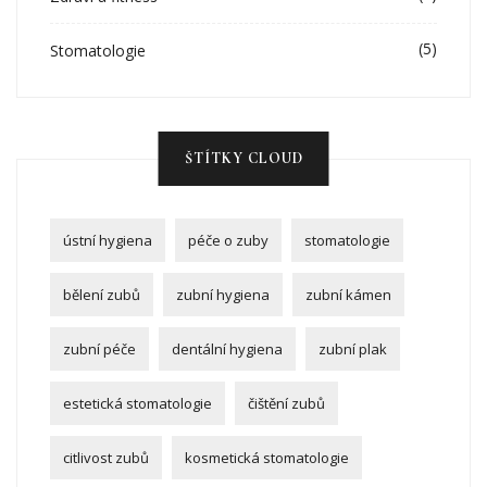
(5)
Stomatologie
ŠTÍTKY CLOUD
ústní hygiena
péče o zuby
stomatologie
bělení zubů
zubní hygiena
zubní kámen
zubní péče
dentální hygiena
zubní plak
estetická stomatologie
čištění zubů
citlivost zubů
kosmetická stomatologie