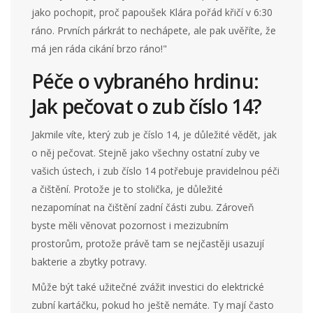
jako pochopit, proč papoušek Klára pořád křičí v 6:30
ráno. Prvních párkrát to nechápete, ale pak uvěříte, že
má jen ráda cikání brzo ráno!"
Péče o vybraného hrdinu:
Jak pečovat o zub číslo 14?
Jakmile víte, který zub je číslo 14, je důležité vědět, jak
o něj pečovat. Stejně jako všechny ostatní zuby ve
vašich ústech, i zub číslo 14 potřebuje pravidelnou péči
a čištění. Protože je to stolička, je důležité
nezapomínat na čištění zadní části zubu. Zároveň
byste měli věnovat pozornost i mezizubním
prostorům, protože právě tam se nejčastěji usazují
bakterie a zbytky potravy.
Může být také užitečné zvážit investici do elektrické
zubní kartáčku, pokud ho ještě nemáte. Ty mají často