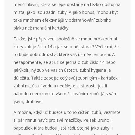
menší hlavici, která se lépe dostane na těžko dostupná
místa, jako jsou zadní zuby. A jako bonus, mohou být
také mnohem efektivnější v odstraňování zubního
plaku než manuální kartáčky.
Takže, jste připraveni společně se mnou prozkoumat,
který zub je číslo 14 a jak se o něj starat? Věřte mi, že
to bude dobrodružství, které váš úsměv jen ocení. A
nezapomeňte, že ať už se jedná o zub číslo 14 nebo
jakýkoli jiný zub ve vašich ústech, zubní hygiena je
důležitá. Takže zapojte celý svůj zubní tým - kartáček,
zubní nit, ústní vodu a nedělejte si starosti, jestli
náhodou nerozumíte všem číslováním zubů. Já s vámi
jsem, druhové!
A možná, když už budete u toho čištění zubů, vezměte
si pár minut navíc pro své mazlíčky. Pejsek Bruno i
papoušek Klára budou jistě rádi. Stejně jako zuby, i