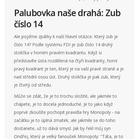
Palubovka naše drahá: Zub
číslo 14
Ale pojďme zpátky k naší hlavní otázce: Který zub je
číslo 14? Podle systému FDI je zub číslo 14 druhý
stolička v horním pravém kvadrantu. Když si
představíte ústa rozdělená na čtyři kvadranty, horní
pravý kvadrant je ten, který je na vaší pravé straně a je
nad střední osou úst. Druhý stolička je pak zub, který
je čtvrtý od středu.
Může se zdát, že je to trochu složité, ale jakmile to
chápete, je to docela jednoduché. Je to jako když
poprvé zkoušíte pochopit pravidla hry Monopoly - na
začátku je to úplná zmatek, ale jakmile se do toho
dostanete, už to dává smysl. Jak by řekl můj syn
Ondřej, který je velký fanoušek Monopoly: "Táta, je to