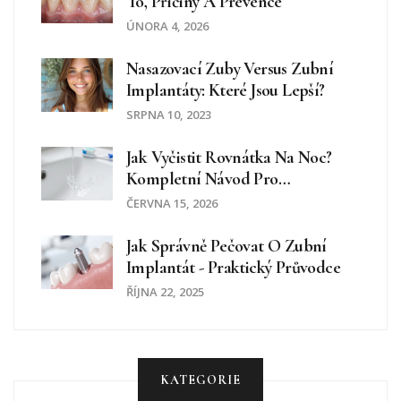
To, Příčiny A Prevence
ÚNORA 4, 2026
Nasazovací Zuby Versus Zubní
Implantáty: Které Jsou Lepší?
SRPNA 10, 2023
Jak Vyčistit Rovnátka Na Noc?
Kompletní Návod Pro
Neviditelné Náplasti
ČERVNA 15, 2026
Jak Správně Pečovat O Zubní
Implantát - Praktický Průvodce
ŘÍJNA 22, 2025
KATEGORIE