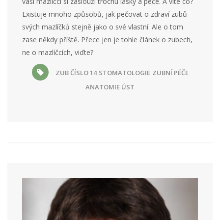
vaši mazlíčci si zaslouží trochu lásky a péče. A víte co?
Existuje mnoho způsobů, jak pečovat o zdraví zubů
svých mazlíčků stejně jako o své vlastní. Ale o tom
zase někdy příště. Přece jen je tohle článek o zubech,
ne o mazlíčcích, viďte?
ZUB ČÍSLO 14
STOMATOLOGIE
ZUBNÍ PÉČE
ANATOMIE ÚST