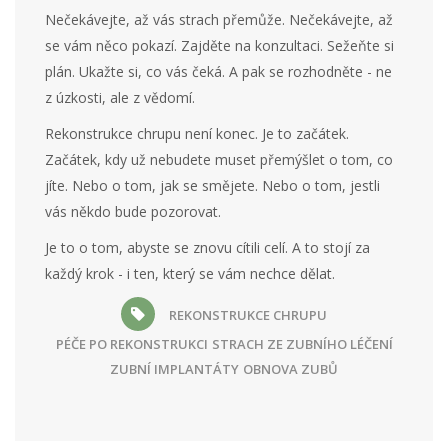
Nečekávejte, až vás strach přemůže. Nečekávejte, až
se vám něco pokazí. Zajděte na konzultaci. Sežeňte si
plán. Ukažte si, co vás čeká. A pak se rozhodněte - ne
z úzkosti, ale z vědomí.
Rekonstrukce chrupu není konec. Je to začátek.
Začátek, kdy už nebudete muset přemýšlet o tom, co
jíte. Nebo o tom, jak se smějete. Nebo o tom, jestli
vás někdo bude pozorovat.
Je to o tom, abyste se znovu cítili celí. A to stojí za
každý krok - i ten, který se vám nechce dělat.
REKONSTRUKCE CHRUPU
PÉČE PO REKONSTRUKCI
STRACH ZE ZUBNÍHO LÉČENÍ
ZUBNÍ IMPLANTÁTY
OBNOVA ZUBŮ