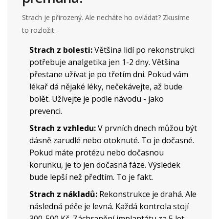
Strach je přirozený. Ale necháte ho ovládat? Zkusíme
to rozložit.
Strach z bolesti:
Většina lidí po rekonstrukci
potřebuje analgetika jen 1-2 dny. Většina
přestane užívat je po třetím dni. Pokud vám
lékař dá nějaké léky, nečekávejte, až bude
bolět. Užívejte je podle návodu - jako
prevenci.
Strach z vzhledu:
V prvních dnech můžou být
dásně zarudlé nebo otoknuté. To je dočasné.
Pokud máte protézu nebo dočasnou
korunku, je to jen dočasná fáze. Výsledek
bude lepší než předtím. To je fakt.
Strach z nákladů:
Rekonstrukce je drahá. Ale
následná péče je levná. Každá kontrola stojí
300-500 Kč. Záchranění implantátu za 5 let