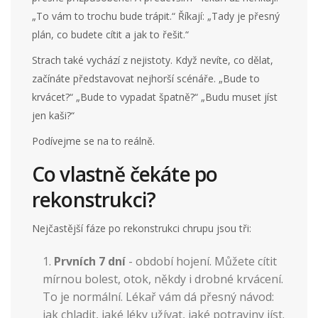
„To vám to trochu bude trápit.“ Říkají: „Tady je přesný
plán, co budete cítit a jak to řešit.“
Strach také vychází z nejistoty. Když nevíte, co dělat,
začínáte představovat nejhorší scénáře. „Bude to
krvácet?“ „Bude to vypadat špatně?“ „Budu muset jíst
jen kaši?“
Podívejme se na to reálně.
Co vlastně čekáte po
rekonstrukci?
Nejčastější fáze po rekonstrukci chrupu jsou tři:
Prvních 7 dní
- období hojení. Můžete cítit
mírnou bolest, otok, někdy i drobné krvácení.
To je normální. Lékař vám dá přesný návod:
jak chladit, jaké léky užívat, jaké potraviny jíst.