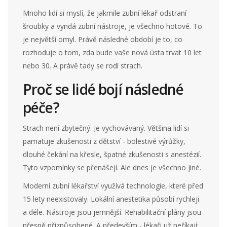
Mnoho lidí si myslí, že jakmile zubní lékař odstraní
šroubky a vyndá zubní nástroje, je všechno hotové. To
je největší omyl. Právě následné období je to, co
rozhoduje o tom, zda bude vaše nová ústa trvat 10 let
nebo 30. A právě tady se rodí strach.
Proč se lidé bojí následné
péče?
Strach není zbytečný. Je vychovávaný. Většina lidí si
pamatuje zkušenosti z dětství - bolestivé výrůžky,
dlouhé čekání na křesle, špatné zkušenosti s anestézií.
Tyto vzpomínky se přenášejí. Ale dnes je všechno jiné.
Moderní zubní lékařství využívá technologie, které před
15 lety neexistovaly. Lokální anestetika působí rychleji
a déle. Nástroje jsou jemnější. Rehabilitační plány jsou
přesně přizpůsobené. A především - lékaři už neříkají: