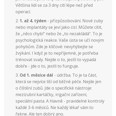
Většina lidí se za 3 dny cítí lépe než před
operací.
1. až 4. týden
- přizpůsobování. Nové zuby
nebo implantáty se jeví jako cizí. Můžete cítit,
že „něco chybí“ nebo že „to nezakládá“. To je
psychologická reakce. Vaše ústa se učí novým
pohybům. Zde je klíčové: nevyhýbejte se
žvýkání. I když je to nepříjemné, je potřeba
trénovat svaly. Nejde o to, jestli to vypadá
dobře - jde o to, jestli to funguje.
Od 1. měsíce dál
- údržba. To je ta část,
která se nejvíce liší od běžné péče. Nejde jen
o čištění zubů. Jde o specifické nástroje:
mezizubní kartáčky, irigační zařízení,
speciální pasta. A hlavně - pravidelné kontroly
každé 3-6 měsíců. Ne každý lékař vám to
řekne. Ale ten dobrý ano.