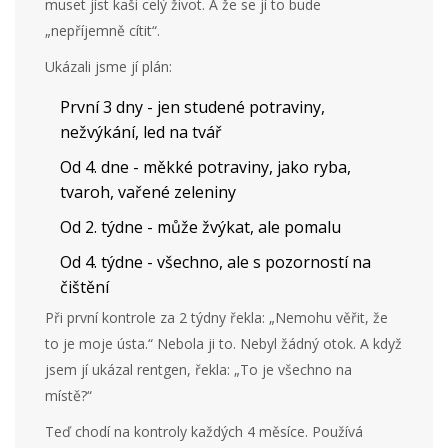
muset jíst kaši celý život. A že se jí to bude
„nepříjemně cítit“.
Ukázali jsme jí plán:
První 3 dny - jen studené potraviny,
nežvýkání, led na tvář
Od 4. dne - měkké potraviny, jako ryba,
tvaroh, vařené zeleniny
Od 2. týdne - může žvýkat, ale pomalu
Od 4. týdne - všechno, ale s pozorností na
čištění
Při první kontrole za 2 týdny řekla: „Nemohu věřit, že
to je moje ústa.“ Nebola ji to. Nebyl žádný otok. A když
jsem jí ukázal rentgen, řekla: „To je všechno na
místě?“
Teď chodí na kontroly každých 4 měsíce. Používá