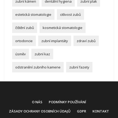
zubní kámen
dentální hygiena
zubní plak
estetická stomatologie
citlivost zubů
čištění zubů
kosmetická stomatologie
ortodoncie
zubní implantáty
zdraví zubů
úsměv
zubní kaz
odstranění zubního kamene
zubní fazety
O NÁS
PODMÍNKY POUŽÍVÁNÍ
ZÁSADY OCHRANY OSOBNÍCH ÚDAJŮ
GDPR
KONTAKT