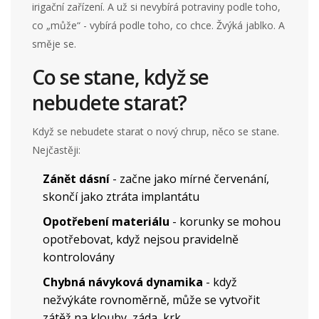
irigační zařízení. A už si nevybírá potraviny podle toho,
co „může“ - vybírá podle toho, co chce. Žvýká jablko. A
směje se.
Co se stane, když se
nebudete starat?
Když se nebudete starat o nový chrup, něco se stane.
Nejčastěji:
Zánět dásní
- začne jako mírné červenání,
skončí jako ztráta implantátu
Opotřebení materiálu
- korunky se mohou
opotřebovat, když nejsou pravidelně
kontrolovány
Chybná návyková dynamika
- když
nežvýkáte rovnoměrně, může se vytvořit
zátěž na klouby, záda, krk