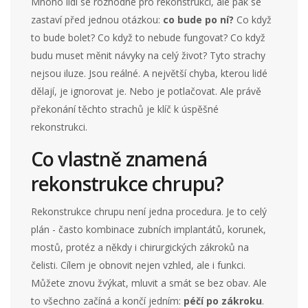
Mnoho lidí se rozhodne pro rekonstrukci, ale pak se
zastaví před jednou otázkou:
co bude po ní?
Co když
to bude bolet? Co když to nebude fungovat? Co když
budu muset měnit návyky na celý život? Tyto strachy
nejsou iluze. Jsou reálné. A největší chyba, kterou lidé
dělají, je ignorovat je. Nebo je potlačovat. Ale právě
překonání těchto strachů je klíč k úspěšné
rekonstrukci.
Co vlastně znamená
rekonstrukce chrupu?
Rekonstrukce chrupu není jedna procedura. Je to celý
plán - často kombinace zubních implantátů, korunek,
mostů, protéz a někdy i chirurgických zákroků na
čelisti. Cílem je obnovit nejen vzhled, ale i funkci.
Můžete znovu žvýkat, mluvit a smát se bez obav. Ale
to všechno začíná a končí jedním:
péčí po zákroku
.