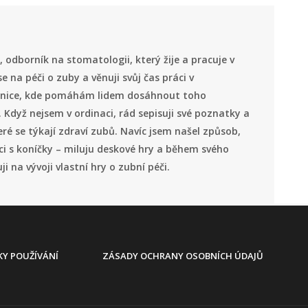
 odborník na stomatologii, který žije a pracuje v
se na péči o zuby a věnuji svůj čas práci v
inice, kde pomáhám lidem dosáhnout toho
 Když nejsem v ordinaci, rád sepisuji své poznatky a
eré se týkají zdraví zubů. Navíc jsem našel způsob,
áci s koníčky – miluju deskové hry a během svého
i na vývoji vlastní hry o zubní péči.
Y POUŽÍVÁNÍ
ZÁSADY OCHRANY OSOBNÍCH ÚDAJŮ