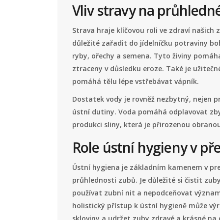
Vliv stravy na průhledn
Strava hraje klíčovou roli ve zdraví našic
důležité zařadit do jídelníčku potraviny b
ryby, ořechy a semena. Tyto živiny pomáha
ztraceny v důsledku eroze. Také je užiteč
pomáhá tělu lépe vstřebávat vápník.
Dostatek vody je rovněž nezbytný, nejen pro
ústní dutiny. Voda pomáhá odplavovat zbyt
produkci sliny, která je přirozenou obranou
Role ústní hygieny v p
Ústní hygiena je základním kamenem v pr
průhlednosti zubů. Je důležité si čistit z
používat zubní nit a nepodceňovat význam
holistický přístup k ústní hygieně může výr
skloviny a udržet zuby zdravé a krásné na