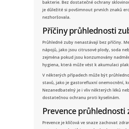
bakterie. Bez dostatečné ochrany sklovino
je důležité si povšimnout prvních znaků er
nezhoršovala.
Příčiny průhlednosti zu
Průhledné zuby nenastávají bez příčiny. Me
nápojů, jako jsou citrusové plody, soda n
zejména pokud jsou konzumovány nadměrn
hygiena, která může vést k akumulaci plaku
V některých případech může být průhledno
stavů, jako je gastorefluxní onemocnění, k
Nezanedbatelný je i vliv některých léků n
dostatečnou ochranu proti kyselinám.
Prevence průhlednosti
Prevence je klíčová ve snaze zachovat zdr