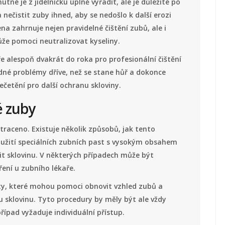
tné je z jídelníčku úplně vyřadit, ale je důležité po
nečistit zuby ihned, aby se nedošlo k další erozi
a zahrnuje nejen pravidelné čištění zubů, ale i
ůže pomoci neutralizovat kyseliny.
e alespoň dvakrát do roka pro profesionální čištění
adné problémy dříve, než se stane hůř a dokonce
ečetění pro další ochranu skloviny.
é zuby
raceno. Existuje několik způsobů, jak tento
oužití speciálních zubních past s vysokým obsahem
it sklovinu. V některých případech může být
ření u zubního lékaře.
áty, které mohou pomoci obnovit vzhled zubů a
 sklovinu. Tyto procedury by měly být ale vždy
ípad vyžaduje individuální přístup.