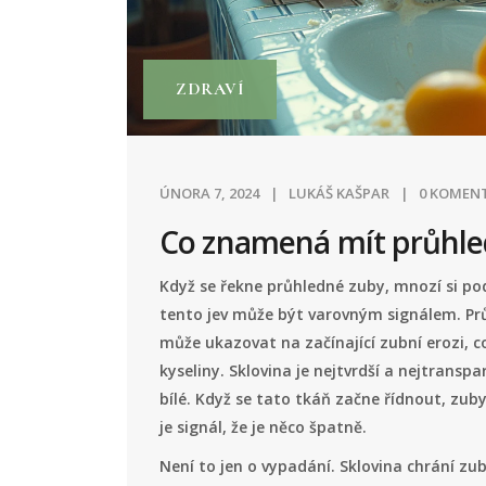
ZDRAVÍ
ÚNORA 7, 2024
LUKÁŠ KAŠPAR
0 KOMEN
Co znamená mít průhle
Když se řekne průhledné zuby, mnozí si pod
tento jev může být varovným signálem. Prů
může ukazovat na začínající zubní erozi, c
kyseliny. Sklovina je nejtvrdší a nejtransp
bílé. Když se tato tkáň začne řídnout, zub
je signál, že je něco špatně.
Není to jen o vypadání. Sklovina chrání zuby