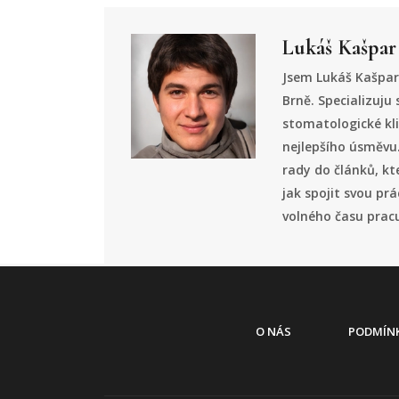
Lukáš Kašpar
Jsem Lukáš Kašpar,
Brně. Specializuju 
stomatologické kl
nejlepšího úsměvu.
rady do článků, kt
jak spojit svou pr
volného času pracuj
O NÁS
PODMÍNK