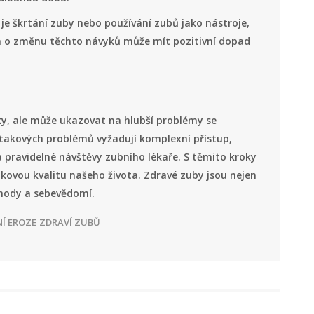
 je škrtání zuby nebo používání zubů jako nástroje,
a o změnu těchto návyků může mít pozitivní dopad
ky, ale může ukazovat na hlubší problémy se
í takových problémů vyžadují komplexní přístup,
a pravidelné návštěvy zubního lékaře. S těmito kroky
elkovou kvalitu našeho života. Zdravé zuby jsou nejen
ohody a sebevědomí.
Í EROZE
ZDRAVÍ ZUBŮ