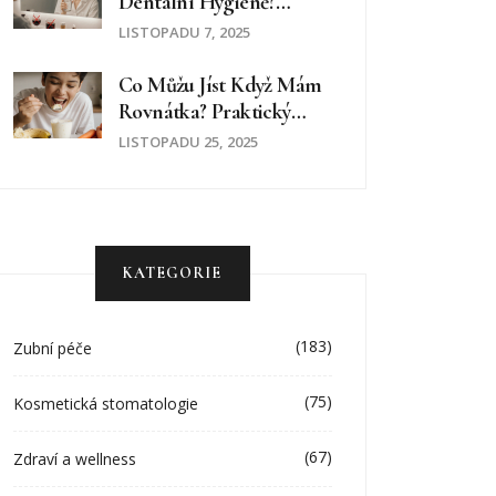
Dentální Hygieně?
Praktický Průvodce Po
LISTOPADU 7, 2025
Očištění Zubů
Co Můžu Jíst Když Mám
Rovnátka? Praktický
Průvodce Pro Lidi S
LISTOPADU 25, 2025
Fazetami Na Křivé Zuby
KATEGORIE
(183)
Zubní péče
(75)
Kosmetická stomatologie
(67)
Zdraví a wellness