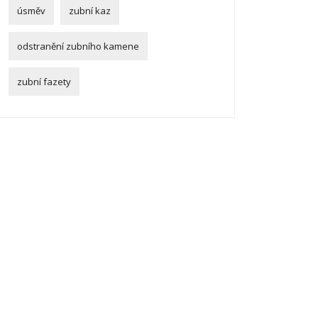
úsměv
zubní kaz
odstranění zubního kamene
zubní fazety