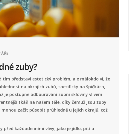
TÁŘE
dné zuby?
 tím představí estetický problém, ale málokdo ví, že
hlednost na okrajích zubů, specificky na špičkách,
ož je postupné odbourávání zubní skloviny vlivem
arentnější tkáň na našem těle, díky čemuž jsou zuby
y mohou začít působit průhledně u jejich okrajů, což
 před každodenními vlivy, jako je jídlo, pití a