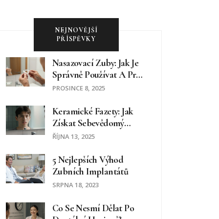
NEJNOVĚJŠÍ
PŘÍSPĚVKY
Nasazovací Zuby: Jak Je
Správně Používat A Proč
To Nemusí Být Tak
PROSINCE 8, 2025
Jednoduché
Keramické Fazety: Jak
Získat Sebevědomý
Úsměv
ŘÍJNA 13, 2025
5 Nejlepších Výhod
Zubních Implantátů
SRPNA 18, 2023
Co Se Nesmí Dělat Po