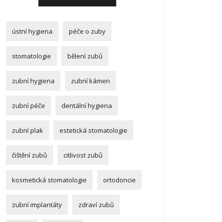
ústní hygiena
péče o zuby
stomatologie
bělení zubů
zubní hygiena
zubní kámen
zubní péče
dentální hygiena
zubní plak
estetická stomatologie
čištění zubů
citlivost zubů
kosmetická stomatologie
ortodoncie
zubní implantáty
zdraví zubů