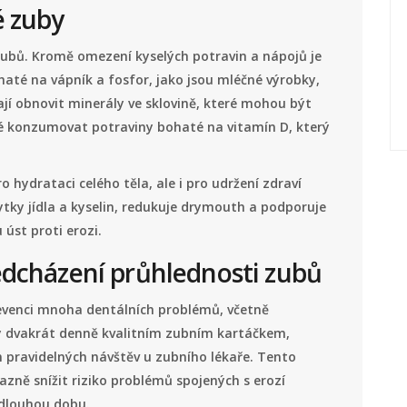
é zuby
h zubů. Kromě omezení kyselých potravin a nápojů je
ohaté na vápník a fosfor, jako jsou mléčné výrobky,
jí obnovit minerály ve sklovině, které mohou být
né konzumovat potraviny bohaté na vitamín D, který
 hydrataci celého těla, ale i pro udržení zdraví
ky jídla a kyselin, redukuje drymouth a podporuje
 úst proti erozi.
ředcházení průhlednosti zubů
evenci mnoha dentálních problémů, včetně
uby dvakrát denně kvalitním zubním kartáčkem,
 pravidelných návštěv u zubního lékaře. Tento
azně snížit riziko problémů spojených s erozí
 dlouhou dobu.