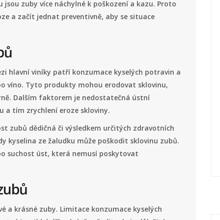
u jsou zuby více náchylné k poškození a kazu. Proto
oze a začít jednat preventivně, aby se situace
bů
zi hlavní viníky patří konzumace kyselých potravin a
ebo víno. Tyto produkty mohou erodovat sklovinu,
ě. Dalším faktorem je nedostatečná ústní
 a tím zrychlení eroze skloviny.
st zubů dědičná či výsledkem určitých zdravotních
dy kyselina ze žaludku může poškodit sklovinu zubů.
ebo suchost úst, která nemusí poskytovat
 zubů
avé a krásné zuby. Limitace konzumace kyselých