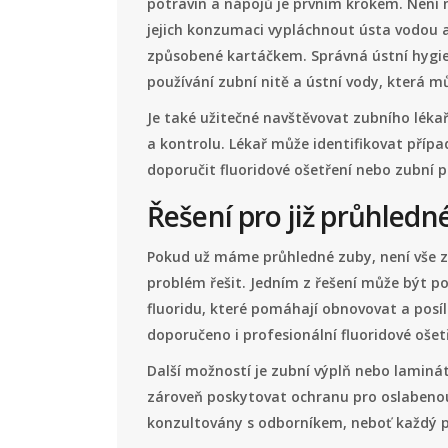
potravin a nápojů je prvním krokem. Není nu
jejich konzumaci vypláchnout ústa vodou a 
způsobené kartáčkem. Správná ústní hygien
používání zubní nitě a ústní vody, která m
Je také užitečné navštěvovat zubního lékař
a kontrolu. Lékař může identifikovat příp
doporučit fluoridové ošetření nebo zubní p
Řešení pro již průhledn
Pokud už máme průhledné zuby, není vše zt
problém řešit. Jedním z řešení může být p
fluoridu, které pomáhají obnovovat a posíl
doporučeno i profesionální fluoridové ošet
Další možností je zubní výplň nebo lamin
zároveň poskytovat ochranu pro oslabenou
konzultovány s odborníkem, neboť každý př