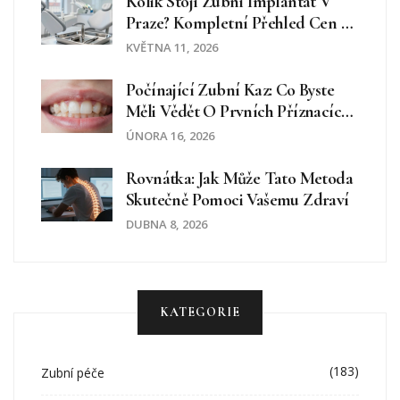
Kolik Stojí Zubní Implantát V
Praze? Kompletní Přehled Cen A
Skrytých Poplatků
KVĚTNA 11, 2026
Počínající Zubní Kaz: Co Byste
Měli Vědět O Prvních Příznacích
A Jak Ho Zastavit
ÚNORA 16, 2026
Rovnátka: Jak Může Tato Metoda
Skutečně Pomoci Vašemu Zdraví
DUBNA 8, 2026
KATEGORIE
(183)
Zubní péče