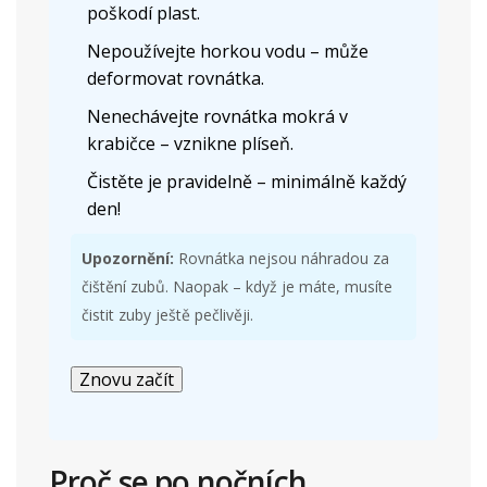
poškodí plast.
Nepoužívejte horkou vodu – může
deformovat rovnátka.
Nenechávejte rovnátka mokrá v
krabičce – vznikne plíseň.
Čistěte je pravidelně – minimálně každý
den!
Upozornění:
Rovnátka nejsou náhradou za
čištění zubů. Naopak – když je máte, musíte
čistit zuby ještě pečlivěji.
Znovu začít
Proč se po nočních