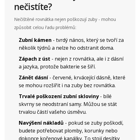
nečistíte?
Nečištěné rovnátka nejen poškozují zuby - mohou
způsobit celou řadu problémů:
Zubní kámen
- tvrdý nános, který se tvoří za
několik týdnů a nelze ho odstranit doma.
Zápach z úst
- nejen z rovnátka, ale i z dásní
a jazyka, protože bakterie se šíří.
Zánět dásní
- červené, krvácející dásně, které
se mohou rozšířit i na zuby bez rovnátka.
Trvalé poškození zubní skloviny
- bílé
skvrny se neodstraní samy. Můžou se stát
trvalou částí vašeho úsměvu.
Navýšení nákladů
- pokud se zuby poškodí,
budete potřebovat plomby, korunky nebo
dokonce kořenové kanálky. To stojí desítky