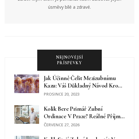
úsměvy bílé a zdravé.
NEJNOVĚJŠÍ
PŘÍSPĚVKY
Jak Účinně Čelit Mezizubnímu
Kazu: Váš Důkladný Návod Krok
Za Krokem
PROSINCE 20, 2023
Kolik Bere Primář Zubní
Ordinace V Praze? Reálné Příjmy
A Faktory
ČERVENCE 27, 2026