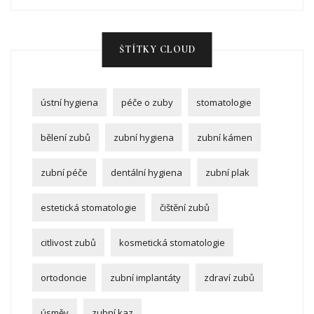
ŠTÍTKY CLOUD
ústní hygiena
péče o zuby
stomatologie
bělení zubů
zubní hygiena
zubní kámen
zubní péče
dentální hygiena
zubní plak
estetická stomatologie
čištění zubů
citlivost zubů
kosmetická stomatologie
ortodoncie
zubní implantáty
zdraví zubů
úsměv
zubní kaz