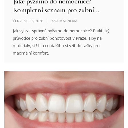
Jaké pyžamo do nemocnice?
Kompletní seznam pro zubní
pohotovost v Praze
ČERVENCE 6, 2026
JANA MALINOVÁ
Jak vybrat správné pyžamo do nemocnice? Praktický
průvodce pro zubní pohotovost v Praze. Tipy na
materiály, střih a co dalšího si vzít do tašky pro
maximální komfort.