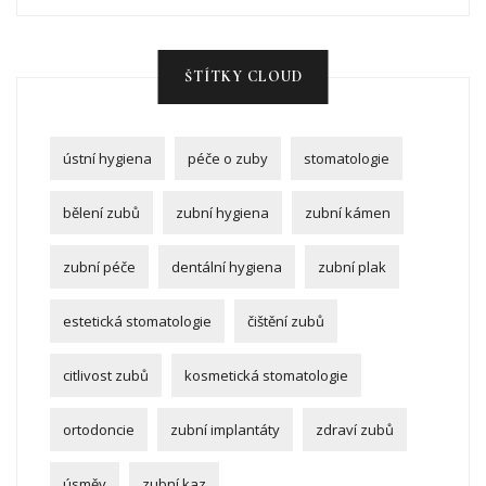
ŠTÍTKY CLOUD
ústní hygiena
péče o zuby
stomatologie
bělení zubů
zubní hygiena
zubní kámen
zubní péče
dentální hygiena
zubní plak
estetická stomatologie
čištění zubů
citlivost zubů
kosmetická stomatologie
ortodoncie
zubní implantáty
zdraví zubů
úsměv
zubní kaz