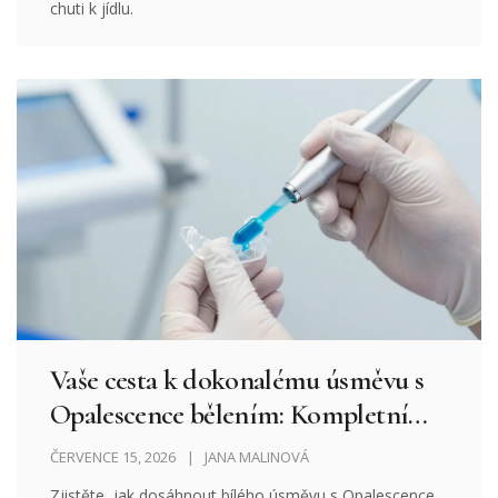
chuti k jídlu.
Vaše cesta k dokonalému úsměvu s
Opalescence bělením: Kompletní
průvodce
ČERVENCE 15, 2026
JANA MALINOVÁ
Zjistěte, jak dosáhnout bílého úsměvu s Opalescence