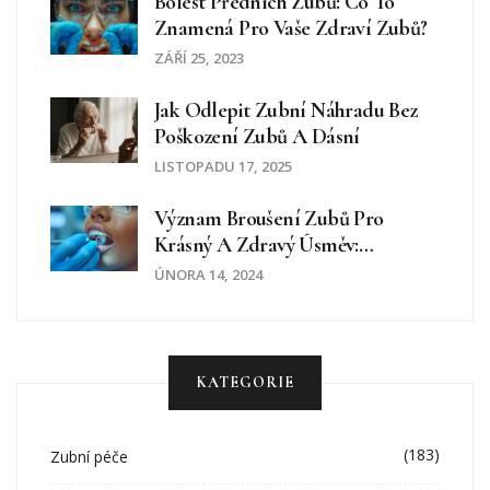
Bolest Předních Zubů: Co To
Znamená Pro Vaše Zdraví Zubů?
ZÁŘÍ 25, 2023
Jak Odlepit Zubní Náhradu Bez
Poškození Zubů A Dásní
LISTOPADU 17, 2025
Význam Broušení Zubů Pro
Krásný A Zdravý Úsměv:
Kompletní Průvodce
ÚNORA 14, 2024
KATEGORIE
(183)
Zubní péče