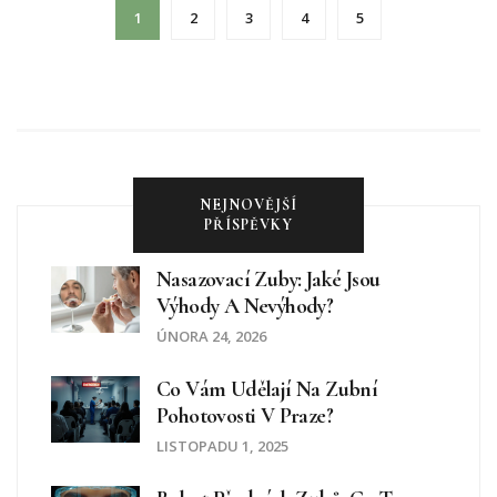
1
2
3
4
5
NEJNOVĚJŠÍ
PŘÍSPĚVKY
Nasazovací Zuby: Jaké Jsou
Výhody A Nevýhody?
ÚNORA 24, 2026
Co Vám Udělají Na Zubní
Pohotovosti V Praze?
LISTOPADU 1, 2025