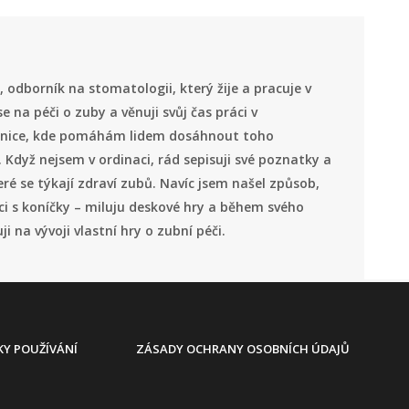
 odborník na stomatologii, který žije a pracuje v
se na péči o zuby a věnuji svůj čas práci v
inice, kde pomáhám lidem dosáhnout toho
 Když nejsem v ordinaci, rád sepisuji své poznatky a
eré se týkají zdraví zubů. Navíc jsem našel způsob,
áci s koníčky – miluju deskové hry a během svého
i na vývoji vlastní hry o zubní péči.
Y POUŽÍVÁNÍ
ZÁSADY OCHRANY OSOBNÍCH ÚDAJŮ