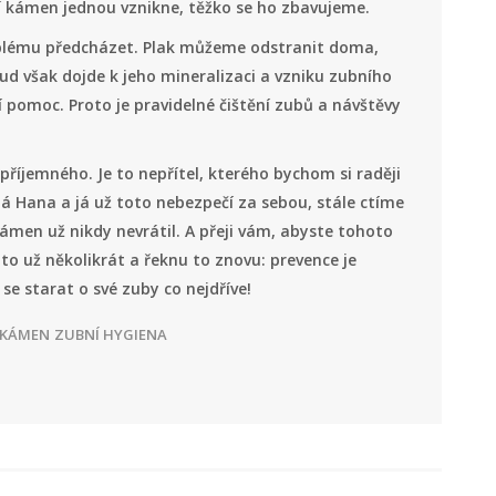
í kámen jednou vznikne, těžko se ho zbavujeme.
oblému předcházet. Plak můžeme odstranit doma,
ud však dojde k jeho mineralizaci a vzniku zubního
pomoc. Proto je pravidelné čištění zubů a návštěvy
 příjemného. Je to nepřítel, kterého bychom si raději
 má Hana a já už toto nebezpečí za sebou, stále ctíme
ámen už nikdy nevrátil. A přeji vám, abyste tohoto
 to už několikrát a řeknu to znovu: prevence je
se starat o své zuby co nejdříve!
 KÁMEN
ZUBNÍ HYGIENA