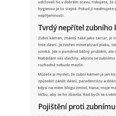
udržovali ho v dobrém stavu, riskujete, že 
hygienou je to stejné. Pokud jí nevěnujete
nepříjemnosti.
Tvrdý nepřítel zubního 
Zubní kámen, známý také jako tartar, je tu
linie dásní. Je tvořen mineralizací plaku, t
vzniká. Jde o poměrně běžný problém, ale m
Nabádám vás všechny, abyste se zubnímu k
rozhodně nebude mazlit.
Můžete si myslet, že zubní kámen je jen k
způsobit zánět dásní, paradentózu a dokonc
kdysi na mém blogu zmínil, Hana, moje m
léčbu, aby se ho zbavila. Rád bych se s vá
Pojištění proti zubním