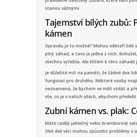
pravidelné návštěvy zubaře, které vám pom
stanou vážnými.
Tajemství bílých zubů: 
kámen
Opravdu je to možné? Mohou někteří lidé s
plný záhad, a tato je jedna z nich. Bohužel
všechno vyřešila. Ale klíčem k této záhadě
Je důležité mít na paměti, že žádné dva lid
fungovat pro druhého. Některé osoby mají p
neznamená, že bychom se měli vzdát a pře
vše, co je v našich silách, abychom předeš
Zubní kámen vs. plak: Co
Máte raději jablečný nebo bramborový salát
Obě dvě věci mohou způsobit problémy s ús