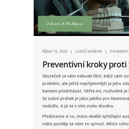
Zdraví A Wellness
ŘÍJNA 15, 2023
LUKÁŠ KAŠPAR
0 KOMENT
Preventivní kroky prot
Skutečně se vám nebude líbit, když vám z
problém, ale ještě nepříjemnější je jeho o
kameni předcházet. Věřte mi, rozhodně je l
že zubní prášek je jako jablko pro Newton
nedošlo. A já se s ním zcela shodnu.
Představte si to, máte skvělě vyhlížející a
nebo později se vám to vymstí. Místo toho