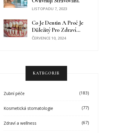
Ovlivňují Stravování.
LISTOPADU 7, 2023
Co Je Dentin A Proč Je
Důležitý Pro Zdraví
Zubů
ČERVENCE 10, 2024
KATEGORIE
(183)
Zubní péče
(77)
Kosmetická stomatologie
(67)
Zdraví a wellness