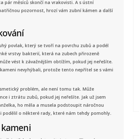
za pár měsíců skončí na vrakovisti. A s ústní
 patřičnou pozornost, hrozí vám zubní kámen a další
kování
hý povlak, který se tvoří na povrchu zubů a podél
enké vrstvy bakterií, která na zubech přirozeně
ůže vést k závažnějším obtížím, pokud jej neřešíte.
ameni nevyhýbali, protože tento nepřítel se s vámi
osmetický problém, ale není tomu tak. Může
e i ztrátu zubů, pokud jej neřešíte. Jak už jsem
anželka, ho měla a musela podstoupit náročnou
mi podělil o některé rady, které nám tehdy pomohly.
u kameni