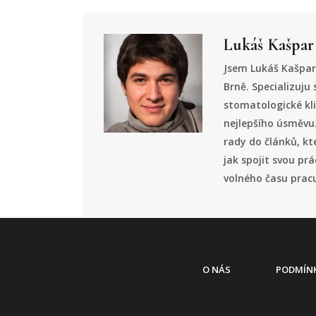
Lukáš Kašpar
Jsem Lukáš Kašpar,
Brně. Specializuju 
stomatologické kl
nejlepšího úsměvu.
rady do článků, kt
jak spojit svou pr
volného času pracuj
O NÁS
PODMÍNK