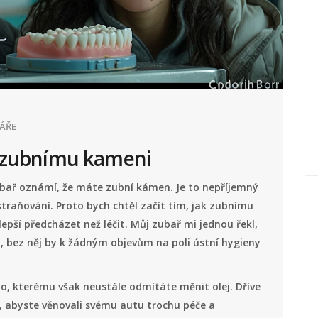
ÁŘE
i zubnímu kameni
ubař oznámí, že máte zubní kámen. Je to nepříjemný
dstraňování. Proto bych chtěl začít tím, jak zubnímu
epší předcházet než léčit. Můj zubař mi jednou řekl,
a, bez něj by k žádným objevům na poli ústní hygieny
uto, kterému však neustále odmítáte měnit olej. Dříve
, abyste věnovali svému autu trochu péče a