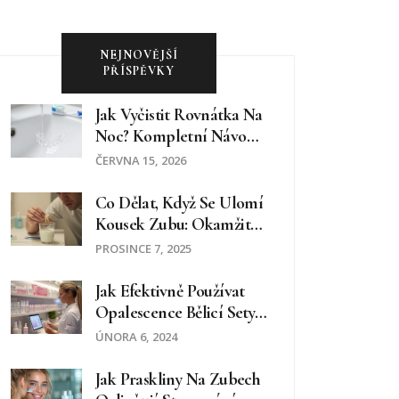
NEJNOVĚJŠÍ
PŘÍSPĚVKY
Jak Vyčistit Rovnátka Na
Noc? Kompletní Návod
Pro Neviditelné Náplasti
ČERVNA 15, 2026
Co Dělat, Když Se Ulomí
Kousek Zubu: Okamžité
Kroky A Možnosti
PROSINCE 7, 2025
Opravy
Jak Efektivně Používat
Opalescence Bělicí Sety:
Kompletní Průvodce
ÚNORA 6, 2024
Jak Praskliny Na Zubech