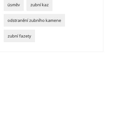
úsměv
zubní kaz
odstranění zubního kamene
zubní fazety