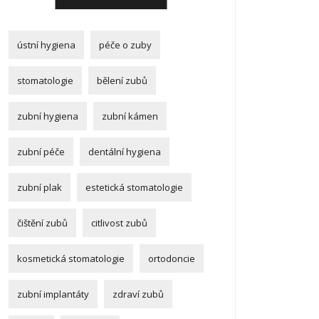
ústní hygiena
péče o zuby
stomatologie
bělení zubů
zubní hygiena
zubní kámen
zubní péče
dentální hygiena
zubní plak
estetická stomatologie
čištění zubů
citlivost zubů
kosmetická stomatologie
ortodoncie
zubní implantáty
zdraví zubů