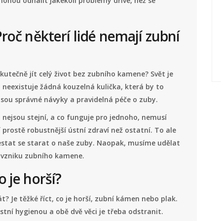
ohou odhalit jakékoli problémy dříve, než se
Proč některí lidé nemají zubní
kutečně jít celý život bez zubního kamene? Svět je
, neexistuje žádná kouzelná kulička, která by to
 jsou správné návyky a pravidelná péče o zuby.
i nejsou stejní, a co funguje pro jednoho, nemusí
rostě robustnější ústní zdraví než ostatní. To ale
stat se starat o naše zuby. Naopak, musíme udělat
li vzniku zubního kamene.
 je horší?
? Je těžké říct, co je horší, zubní kámen nebo plak.
tní hygienou a obě dvě věci je třeba odstranit.