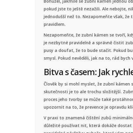
Bohužel, jakmile se zubní kámen jednou obje
pokud jste to ještě nezažili. Ale nebojte,
jednodušší než to. Nezapomeňte však, že t
pravidlem.
Nezapomeňte, že zubní kámen se tvoří, kd
je nezbytné pravidelně a správně čistit zu
pusy a doufat, že to bude stačit. Pokud b
smysl. Pokud nevěděli, jak na to, rád bych 
Bitva s časem: Jak rych
Člověk by si mohl myslet, že zubní kámen s
skutečnosti je to ale trochu složitější. Zub
proces jeho tvorby se může také protáhnout
upozornit na to, že prevence je opravdu klí
V praxi to znamená čištění zubů minimálně
důležité používat nit, která dokáže dostat z