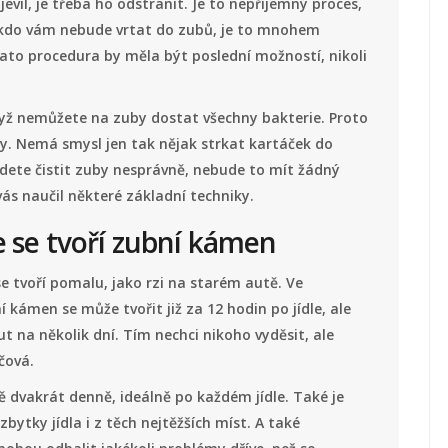
vil, je třeba ho odstranit. Je to nepříjemný proces,
 nikdo vám nebude vrtat do zubů, je to mnohem
ato procedura by měla být poslední možností, nikoli
yž nemůžete na zuby dostat všechny bakterie. Proto
by. Nemá smysl jen tak nějak strkat kartáček do
udete čistit zuby nesprávně, nebude to mít žádný
vás naučil některé základní techniky.
le se tvoří zubní kámen
e tvoří pomalu, jako rzi na starém autě. Ve
ní kámen se může tvořit již za 12 hodin po jídle, ale
 na několik dní. Tím nechci nikoho vyděsit, ale
čová.
 dvakrát denně, ideálně po každém jídle. Také je
bytky jídla i z těch nejtěžších míst. A také