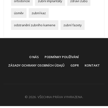
ortodoncie
zubní implantáty
zdraví zubů
úsměv
zubní kaz
odstranění zubního kamene
zubní fazety
O NÁS
PODMÍNKY POUŽÍVÁNÍ
ZÁSADY OCHRANY OSOBNÍCH ÚDAJŮ
GDPR
KONTAKT
© 2026. VŠECHNA PRÁVA VYHRAZENA.