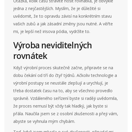
Otázka, kolik času strávíte nosit rovnátka, je obvykle
jedna z nejčastějších. Myslím, že je důležité si
uvědomit, že to opravdu závisí na konkrétním stavu
vašich zubů a jak zásadní změny jsou nutné. A věřte
mi, je lepší než irisova pódia, vydržíte to.
Výroba neviditelných
rovnátek
Když výrobní proces skutečně začne, připravte se na
dobu čekání od tří do čtyř týdnů. Ačkoliv technologie a
výrobní postupy se neustále zlepšují a urychlují, je
třeba dostatek času na to, aby se všechno provedlo
správně. Vzdáleného seřízení byste si raději uvědomila,
že proces nemusí být vždy tak hladký, jak byste si
přála. Naučila jsem se z osobní zkušenosti a přeji vám,
abyste se vyhnula mým chybám.
Teď, když jsem mluvila o své zkušenosti, připadal mi