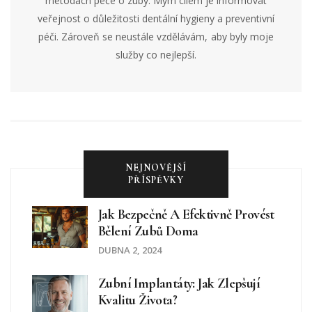
metodách péče o zuby. Mým cílem je informovat
veřejnost o důležitosti dentální hygieny a preventivní
péči. Zároveň se neustále vzdělávám, aby byly moje
služby co nejlepší.
NEJNOVĚJŠÍ
PŘÍSPĚVKY
Jak Bezpečně A Efektivně Provést
Bělení Zubů Doma
DUBNA 2, 2024
Zubní Implantáty: Jak Zlepšují
Kvalitu Života?