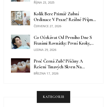
ŘÍJNA 23, 2025
Kolik Bere Primář Zubní
Ordinace V Praze? Reálné Příjmy
A Faktory
ČERVENCE 27, 2026
Co Očekávat Od Prvního Dne S
Fixními Rovnátky: První Kroky,
Bolest A Jak Se Připravit
LEDNA 29, 2026
Proč Černá Zub? Příčiny A
Řešení Tmavých Skvrn Na
Zubech
BŘEZNA 17, 2026
KATEGORIE