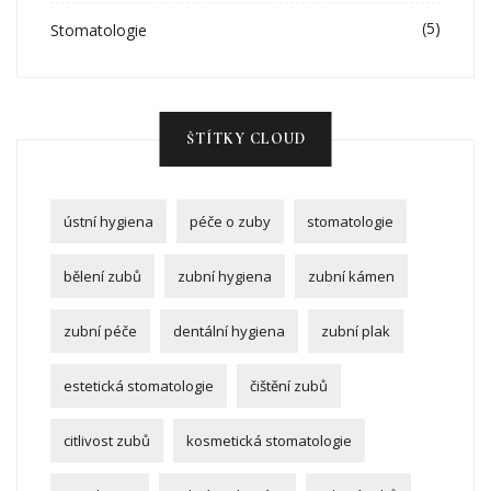
(5)
Stomatologie
ŠTÍTKY CLOUD
ústní hygiena
péče o zuby
stomatologie
bělení zubů
zubní hygiena
zubní kámen
zubní péče
dentální hygiena
zubní plak
estetická stomatologie
čištění zubů
citlivost zubů
kosmetická stomatologie