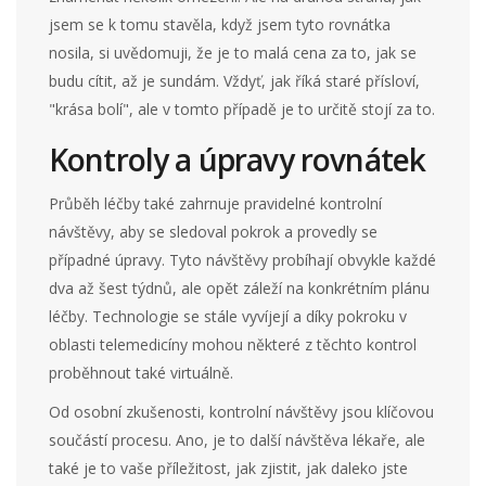
jsem se k tomu stavěla, když jsem tyto rovnátka
nosila, si uvědomuji, že je to malá cena za to, jak se
budu cítit, až je sundám. Vždyť, jak říká staré přísloví,
"krása bolí", ale v tomto případě je to určitě stojí za to.
Kontroly a úpravy rovnátek
Průběh léčby také zahrnuje pravidelné kontrolní
návštěvy, aby se sledoval pokrok a provedly se
případné úpravy. Tyto návštěvy probíhají obvykle každé
dva až šest týdnů, ale opět záleží na konkrétním plánu
léčby. Technologie se stále vyvíjejí a díky pokroku v
oblasti telemedicíny mohou některé z těchto kontrol
proběhnout také virtuálně.
Od osobní zkušenosti, kontrolní návštěvy jsou klíčovou
součástí procesu. Ano, je to další návštěva lékaře, ale
také je to vaše příležitost, jak zjistit, jak daleko jste