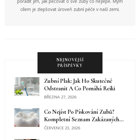
poradit jim, jak pečovat o své zuby co nejlépe. Mým
cílem je zlepšovat úroveň zubní péče v naší zemi.
NEJNOVĚJŠÍ
PŘÍSPĚVKY
Zubní Plak: Jak Ho Skutečně
Odstranit A Co Pomáhá Reiki
BŘEZNA 27, 2026
Co Nejíst Po Pískování Zubů?
Kompletní Seznam Zakázaných
Potravin A Tipy Na Regeneraci
ČERVENCE 23, 2026