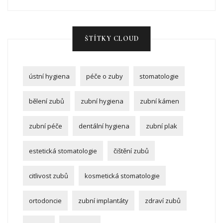
ŠTÍTKY CLOUD
ústní hygiena
péče o zuby
stomatologie
bělení zubů
zubní hygiena
zubní kámen
zubní péče
dentální hygiena
zubní plak
estetická stomatologie
čištění zubů
citlivost zubů
kosmetická stomatologie
ortodoncie
zubní implantáty
zdraví zubů