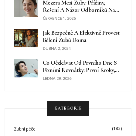
Mezera Mezi Zuby: Příčiny,
Řešení A Názor Odborníků Na
Diastému
ČERVENCE 1, 2026
Jak Bezpečně A Efektivně Provést
Bělení Zubů Doma
DUBNA 2, 2024
Co Očekávat Od Prvního Dne S
Fixními Rovnátky: První Kroky,
Bolest A Jak Se Připravit
LEDNA 29, 2026
KATEGORIE
(183)
Zubní péče