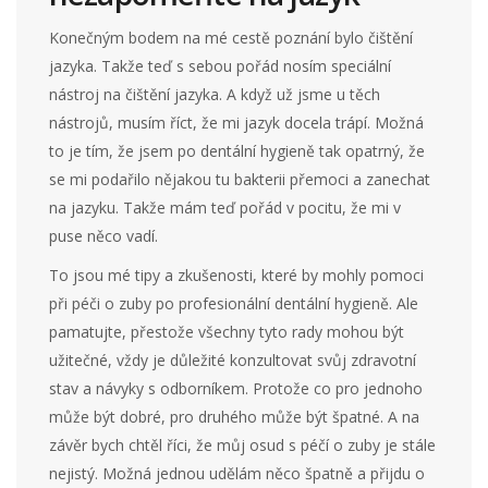
Konečným bodem na mé cestě poznání bylo čištění
jazyka. Takže teď s sebou pořád nosím speciální
nástroj na čištění jazyka. A když už jsme u těch
nástrojů, musím říct, že mi jazyk docela trápí. Možná
to je tím, že jsem po dentální hygieně tak opatrný, že
se mi podařilo nějakou tu bakterii přemoci a zanechat
na jazyku. Takže mám teď pořád v pocitu, že mi v
puse něco vadí.
To jsou mé tipy a zkušenosti, které by mohly pomoci
při péči o zuby po profesionální dentální hygieně. Ale
pamatujte, přestože všechny tyto rady mohou být
užitečné, vždy je důležité konzultovat svůj zdravotní
stav a návyky s odborníkem. Protože co pro jednoho
může být dobré, pro druhého může být špatné. A na
závěr bych chtěl říci, že můj osud s péčí o zuby je stále
nejistý. Možná jednou udělám něco špatně a přijdu o