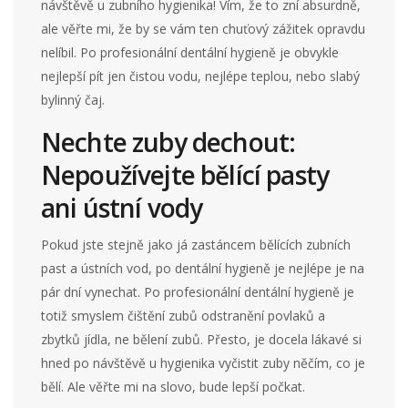
návštěvě u zubního hygienika! Vím, že to zní absurdně,
ale věřte mi, že by se vám ten chuťový zážitek opravdu
nelíbil. Po profesionální dentální hygieně je obvykle
nejlepší pít jen čistou vodu, nejlépe teplou, nebo slabý
bylinný čaj.
Nechte zuby dechout:
Nepoužívejte bělící pasty
ani ústní vody
Pokud jste stejně jako já zastáncem bělících zubních
past a ústních vod, po dentální hygieně je nejlépe je na
pár dní vynechat. Po profesionální dentální hygieně je
totiž smyslem čištění zubů odstranění povlaků a
zbytků jídla, ne bělení zubů. Přesto, je docela lákavé si
hned po návštěvě u hygienika vyčistit zuby něčím, co je
bělí. Ale věřte mi na slovo, bude lepší počkat.