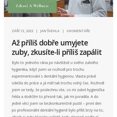
Zdraví A Wellness
ZÁŘÍ 13, 2023
JAN ŠVEHLA
0 KOMENTÁŘE
Až příliš dobře umyjete
zuby, zkusíte-li příliš zapálit
Bylo to jednoho rána po návštěvě u svého zubního
hygienika, když jsem se rozhodl pro trochu
experimentování s dentální hygienou. Vlasta právě
odešla do práce a já měl tak trochu volný čas. Rozhodl
jsem se tedy, že poslechnu vše, co mi zubní hygienička
řekla a dodržím to přesně tak, jak mi poradila. A do
jedné věci jsem se bezkonkurenčně pustil – první den
po profesionální dentální hygieně bylo příliš brzy na to,
abych si zuby klasicky vyčistil, tedy alespoň podle ní.