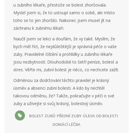
u zubního lékaře, přestože se bolest zhoršovala.
Myslel jsem si, že to ustoupí samo o sobě, ale místo
toho se to jen zhoršilo. Nakonec jsem musel jít na
záchranu k zubnímu lékaři.
Naučil jsem se lekci a doufám, že vy také. Myslím, že
bych měl říct, že nejdůležitější je správná péče o vaše
zuby. Pravidelné čištění a prohlídky u zubního lékaře
jsou nezbytností. Dlouhodobě to šetří peníze, bolest a
stres. Věřte mi, zubní bolest je něco, co nechcete zažít.
Odměnou za dodržování těchto pravidel je krásný
úsměv a absenci zubní bolesti. A kdo by nechtěl
takovou odměnu, že? Takže, pokračujte v péči o své
zuby a užívejte si svůj krásný, bolestivý úsměv.
BOLEST ZUBŮ
PŘEDNÍ ZUBY
ÚLEVA OD BOLESTI
DOMÁCÍ LÉČBA