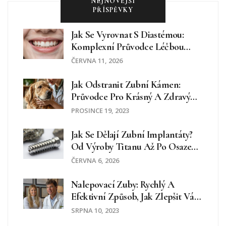
NEJNOVĚJŠÍ
PŘÍSPĚVKY
Jak Se Vyrovnat S Diastémou:
Komplexní Průvodce Léčbou
Mezery Mezi Zuby
ČERVNA 11, 2026
Jak Odstranit Zubní Kámen:
Průvodce Pro Krásný A Zdravý
Úsměv
PROSINCE 19, 2023
Jak Se Dělají Zubní Implantáty?
Od Výroby Titanu Až Po Osazení
V Ústech
ČERVNA 6, 2026
Nalepovací Zuby: Rychlý A
Efektivní Způsob, Jak Zlepšit Váš
Úsměv
SRPNA 10, 2023