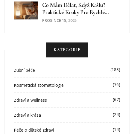
Co Mám Dělat, Když Kašlu?
Praktické Kroky Pro Rychlé
Ulevění A Kdy Jít K Lékaři
PROSINCE 15, 2025
KATEGORIE
(183)
Zubní péče
(76)
Kosmetická stomatologie
(67)
Zdraví a wellness
(24)
Zdraví a krása
(14)
Péče o dětské zdraví