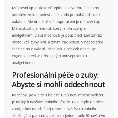
Můj první tip je kloktání teplou solí vodou. Teplo mi
pomůže zmírnit bolest a sůl voda pomáhá odstranit
bakterie. Mé druhé různé doporučení je mátový čaj.
Máta obsahuje mentol, který je přirozeným
analgetikem. Další možností je použít led. Led zmrazí
místo, kde zuby bolí, a zmírní tak bolest. V neposlední
řadě se mi osvědčil i hřebíček. Hřebíček obsahuje
eugenol, který je přirozeným antiseptikem a
analgetikem.
Profesionální péče o zuby:
Abyste si mohli oddechnout
Konečně, pokud to s bolestí zubů není možné vydržet,
je nejlepší navštívit zubního lékaře. Pokud jde o bolest
zubů, nikdy neodkládejte svou návštěvu u zubního
lékaře. Já si pamatuji, jak jsem jednou odložil návštěvu