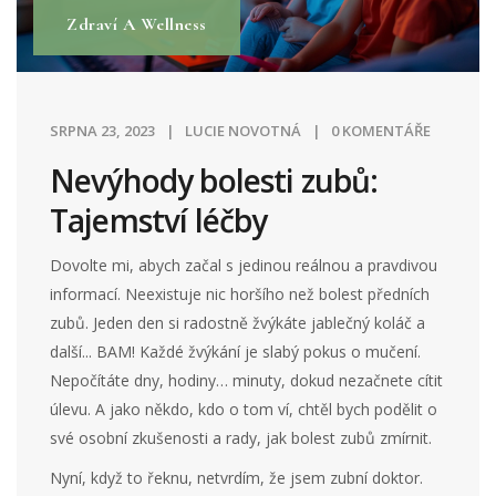
Zdraví A Wellness
SRPNA 23, 2023
LUCIE NOVOTNÁ
0 KOMENTÁŘE
Nevýhody bolesti zubů:
Tajemství léčby
Dovolte mi, abych začal s jedinou reálnou a pravdivou
informací. Neexistuje nic horšího než bolest předních
zubů. Jeden den si radostně žvýkáte jablečný koláč a
další... BAM! Každé žvýkání je slabý pokus o mučení.
Nepočítáte dny, hodiny… minuty, dokud nezačnete cítit
úlevu. A jako někdo, kdo o tom ví, chtěl bych podělit o
své osobní zkušenosti a rady, jak bolest zubů zmírnit.
Nyní, když to řeknu, netvrdím, že jsem zubní doktor.