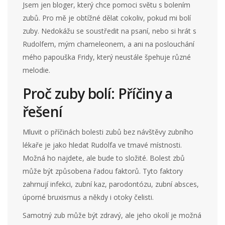
Jsem jen bloger, který chce pomoci světu s bolením
zubů. Pro mě je obtížné dělat cokoliv, pokud mi bolí
zuby. Nedokážu se soustředit na psaní, nebo si hrát s
Rudolfem, mým chameleonem, a ani na poslouchání
mého papouška Fridy, který neustále špehuje různé
melodie.
Proč zuby bolí: Příčiny a
řešení
Mluvit o příčinách bolesti zubů bez návštěvy zubního
lékaře je jako hledat Rudolfa ve tmavé místnosti.
Možná ho najdete, ale bude to složité. Bolest zbů
může být způsobena řadou faktorů. Tyto faktory
zahrnují infekci, zubní kaz, parodontózu, zubní absces,
úporné bruxismus a někdy i otoky čelisti.
Samotný zub může být zdravý, ale jeho okolí je možná